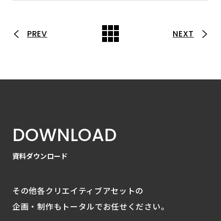
PREV
NEXT
D
O
W
N
L
O
A
D
資
料
ダ
ウ
ン
ロ
ー
ド
その他各クリエイティブアセットの
企画・制作もトータルでお任せください。