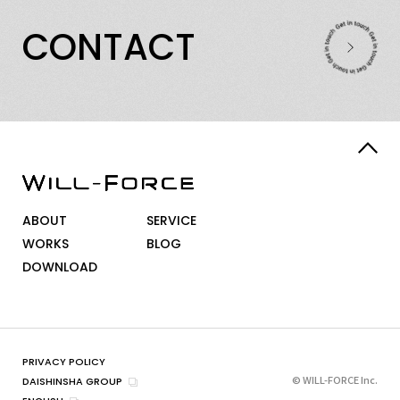
C
O
N
T
A
C
T
ABOUT
SERVICE
WORKS
BLOG
DOWNLOAD
PRIVACY POLICY
© WILL-FORCE Inc.
DAISHINSHA GROUP