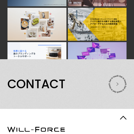
C
O
N
T
A
C
T