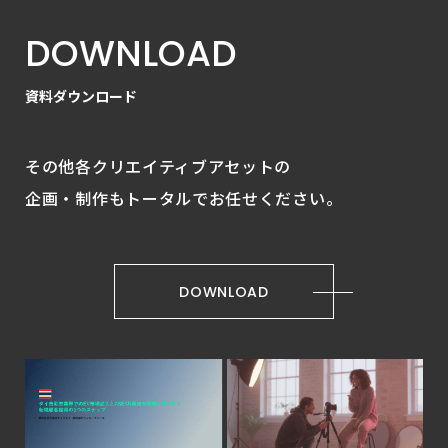
D
O
W
N
L
O
A
D
資
料
ダ
ウ
ン
ロ
ー
ド
その他各クリエイティブアセットの
企画・制作もトータルでお任せください。
DOWNLOAD