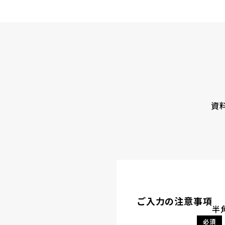
資
ご入力の注意事項
半
必須