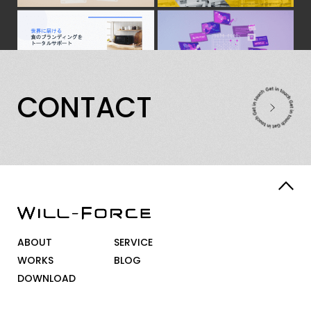
C
O
N
T
A
C
T
ABOUT
SERVICE
WORKS
BLOG
DOWNLOAD