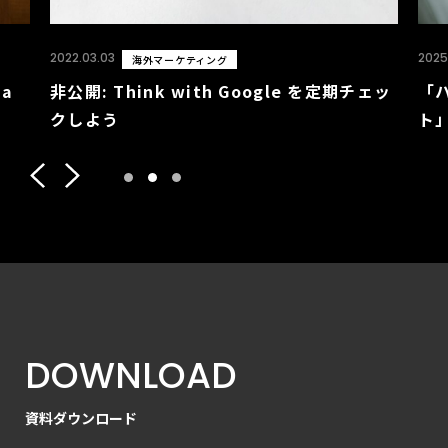
2022.03.03
2025
海外マーケティング
a
非公開: Think with Google を定期チェッ
「
クしよう
ト
1
2
3
D
O
W
N
L
O
A
D
資
料
ダ
ウ
ン
ロ
ー
ド